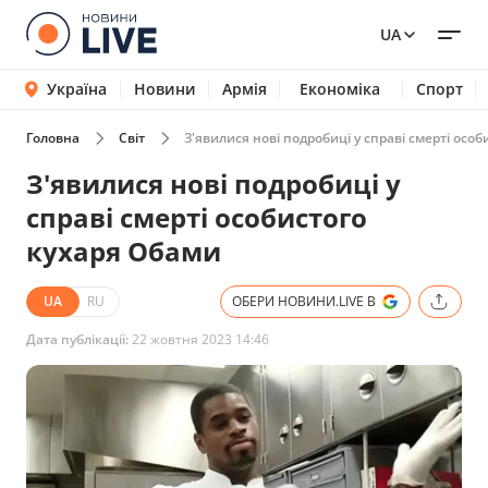
UA
Україна
Новини
Армія
Економіка
Спорт
Головна
Світ
З'явилися нові подробиці у справі смерті осо
З'явилися нові подробиці у
справі смерті особистого
кухаря Обами
UA
RU
ОБЕРИ НОВИНИ.LIVE В
Дата публікації:
22 жовтня 2023 14:46