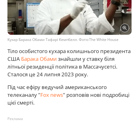
Кухар Барака Обами Тафарі Кемпбелл. Фото:The White House
Тіло особистого кухара колишнього президента
США
Барака Обами
знайшли у ставку біля
літньої резиденції політика в Массачусетсі.
Сталося це 24 липня 2023 року.
Під час ефіру ведучий американського
телеканалу "
Fox news
" розповів нові подробиці
цієї смерті.
Реклама